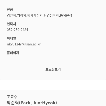
전공
경찰학,범죄학,형사사법학,환경범죄학,통계분석
연락처
052-259-2484
이메일
nky0124@ulsan.ac.kr
홈페이지
프로필보기
조교수
박준혁(Park, Jun-Hyeok)