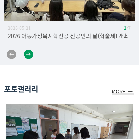
2026-05-21
1
/ 7
2026 아동가정복지학전공 전공인의 날(학술제) 개최
[축하] 아동가정복지학전공 2025년도 취업활동 우수
2025 아동가정복지학전공 전공인의 날(학술제) 개최
2024 아동가정복지학전공 신설 장학금(국내 및 해외
2024 아동가정복지학전공 전공인의 날(학술제) 개최
2024년 세종도서 선정 [좋은 부모되기를 위한 예비부
2023년 청년소비자리더아카데미 현장견학
상 수상
연수 장학금) 연수 컨설팅 개최
모교육] 공저 정민자, 유경원, 도유록 교수님
포토갤러리
MORE