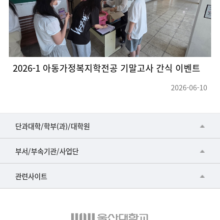
2026-1 아동가정복지학전공 기말고사 간식 이벤트
2026-06-10
■인문대학
단과대학/학부(과)/대학원
▷국어국문학부
공동기기센터
부서/부속기관/사업단
▷영어영문학과
공학교육혁신센터
건강가정지원센터
관련사이트
▷일본어·일본학과
과학영재교육원
교수협의회
▷중국어·중국학과
교무처교직팀
구내(경남)은행
▷프랑스어·프랑스학과